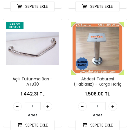
SEPETE EKLE
SEPETE EKLE
KARGO
BEDAVA
Açılı Tutunma Barı -
Abdest Taburesi
ATB30
(Tablasız) - Kargo Hariç
1.442,31 TL
1.506,00 TL
Adet
Adet
SEPETE EKLE
SEPETE EKLE