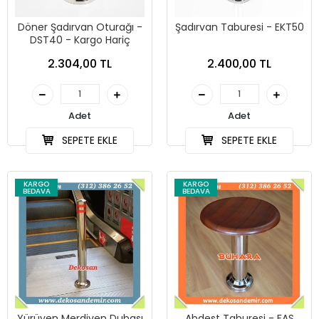
Döner Şadırvan Oturağı -
Şadırvan Taburesi - EKT50
DST40 - Kargo Hariç
2.304,00 TL
2.400,00 TL
Adet
Adet
SEPETE EKLE
SEPETE EKLE
KARGO
KARGO
BEDAVA
BEDAVA
Yürüyen Merdiven Dubası
Abdest Taburesi - FAS