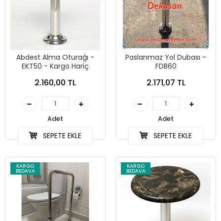
Abdest Alma Oturağı -
Paslanmaz Yol Dubası -
EKT50 - Kargo Hariç
FDB60
2.160,00 TL
2.171,07 TL
Adet
Adet
SEPETE EKLE
SEPETE EKLE
KARGO
KARGO
BEDAVA
BEDAVA