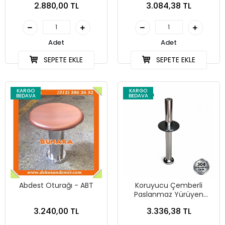
2.880,00 TL
3.084,38 TL
Adet
Adet
SEPETE EKLE
SEPETE EKLE
KARGO
KARGO
BEDAVA
BEDAVA
Abdest Oturağı - ABT
Koruyucu Çemberli
Paslanmaz Yürüyen
Merdiven Dubası
3.240,00 TL
3.336,38 TL