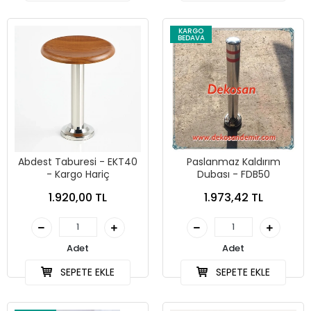
KARGO
BEDAVA
Abdest Taburesi - EKT40
Paslanmaz Kaldırım
- Kargo Hariç
Dubası - FDB50
1.920,00 TL
1.973,42 TL
Adet
Adet
SEPETE EKLE
SEPETE EKLE