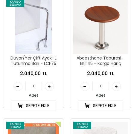
KARGO
BEDAVA
Duvar/Yer Çift Ayaklı L
Abdesthane Taburesi -
Tutunma Barı - LCF75
EKT45 - Kargo Hariç
2.040,00 TL
2.040,00 TL
Adet
Adet
SEPETE EKLE
SEPETE EKLE
KARGO
KARGO
BEDAVA
BEDAVA