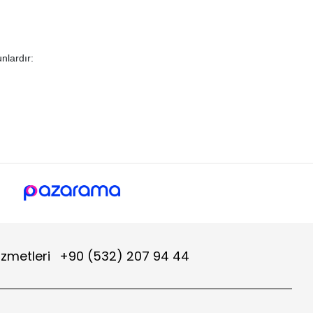
unlardır:
üyük önem taşır. Paslanmaz çelikten üretilen direkler hem estetik
izmetleri
+90 (532) 207 94 44
ilmektedir. Paslanmaz bayrak direklerinin öne çıkan özellikleri