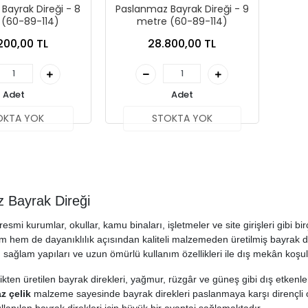
Bayrak Direği - 8
Paslanmaz Bayrak Direği - 9
 (60-89-114)
metre (60-89-114)
200,00 TL
28.800,00 TL
Adet
Adet
OKTA YOK
STOKTA YOK
 Bayrak Direği
resmi kurumlar, okullar, kamu binaları, işletmeler ve site girişleri gibi
m hem de dayanıklılık açısından kaliteli malzemeden üretilmiş bayrak dir
, sağlam yapıları ve uzun ömürlü kullanım özellikleri ile dış mekân koş
kten üretilen bayrak direkleri, yağmur, rüzgâr ve güneş gibi dış etkenler
z çelik
malzeme sayesinde bayrak direkleri paslanmaya karşı dirençli olup
lanılan bayrak direkleri için büyük bir avantaj sağlamaktadır.