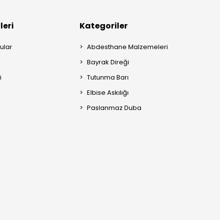
ite paslanmaz çelik üretim
leri
Kategoriler
ân kullanımına uygun dayanıklı yapı
ürlü ve paslanmaya karşı dirençli malzeme
ular
Abdesthane Malzemeleri
Bayrak Direği
montaj sistemi
i
Tutunma Barı
 ve modern görünüm
Elbise Askılığı
k malzeme sayesinde bayrak direkleri hem dayanıklı hem de bakımı kola
Paslanmaz Duba
rı için önemli avantajlar sağlar.
i Modelleri
a kullanılabilmesi için bayrak direği modelleri farklı ölçülerde ve tasarım
bayrak direği seçenekleri tercih edilebilir. Sağlam gövde yapısı ve kalit
tedir.
ndan Anka Bayrak Direkleri markası altında üretilen bayrak direkleri he
 sahiptir. Paslanmaz çelik malzeme sayesinde dış mekân koşullarına ka