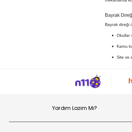
Bayrak Direğ
Bayrak direği ü
Okullar 
Kamu ku
Site ve 
Fabrika 
Oteller,
Bu alanlarda k
hem de fonksiy
Yardım Lazım Mı?
Paslanmaz Ba
Dekosan tarafın
şunlardır: