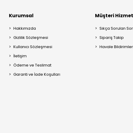
304 kal
Kurumsal
Müşteri Hizmet
Dış mek
Uzun öm
Hakkımızda
Sıkça Sorulan Sor
Gizlilik Sözleşmesi
Sipariş Takip
Sağlam 
Kullanıcı Sözleşmesi
Havale Bildirimler
Estetik
İletişim
Paslanmaz çeli
Ödeme ve Teslimat
kullanım alanla
Garanti ve İade Koşulları
Bayrak Direğ
Farklı alanlard
yüksekliklerde 
kullanılabilmek
Dekosan tarafı
standartlarına