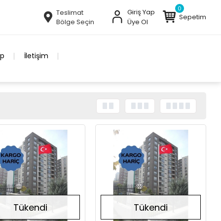
0
Giriş Yap
Teslimat
Sepetim
Bölge Seçin
Üye Ol
ip
İletişim
Tükendi
Tükendi