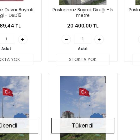
z Duvar Bayrak
Paslanmaz Bayrak Direği - 5
Pasl
ği - DBD15
metre
89,44 TL
20.400,00 TL
Adet
Adet
OKTA YOK
STOKTA YOK
ükendi
Tükendi