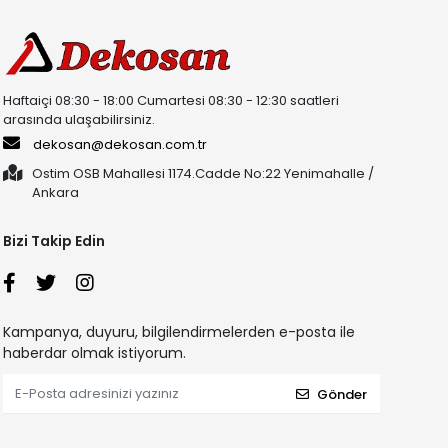
Haftaiçi 08:30 - 18:00 Cumartesi 08:30 - 12:30 saatleri
arasında ulaşabilirsiniz.
dekosan@dekosan.com.tr
Ostim OSB Mahallesi 1174.Cadde No:22 Yenimahalle /
Ankara
y ürünlerdir. Bu özellikler özellikle kamu kurumları ve yoğun
Bizi Takip Edin
larda üretilebilmektedir. Kullanım alanına ve ihtiyaçlara göre farklı
eli üretim sayesinde bayrak direkleri uzun süre güvenli şekilde
Kampanya, duyuru, bilgilendirmelerden e-posta ile
haberdar olmak istiyorum.
m estetik hem de dayanıklılık açısından yüksek kalite
Gönder
rşı dayanıklı olan bu ürünler uzun ömürlü kullanım sunmaktadır.