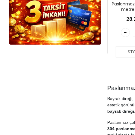
Paslanmaz 
metre
28.
ST
Paslanmaz
Bayrak direği, 
estetik görünü
bayrak direği
Paslanmaz çeli
304 paslanma
mekânlarda kul