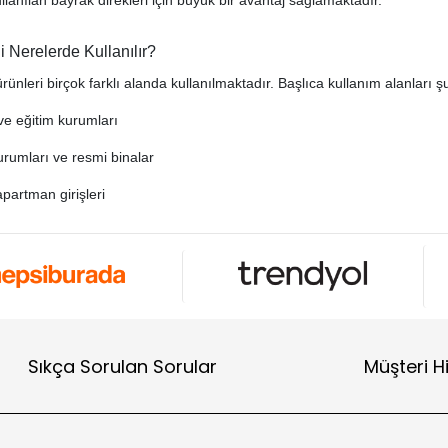
i Nerelerde Kullanılır?
rünleri birçok farklı alanda kullanılmaktadır. Başlıca kullanım alanları ş
ve eğitim kurumları
rumları ve resmi binalar
apartman girişleri
ve işletme alanları
 alışveriş merkezleri ve sosyal tesisler
ullanılan bayrak direklerinin sağlam, dayanıklı ve uzun ömürlü olması b
onel açıdan güvenilir bir çözüm sunar.
Sıkça Sorulan Sorular
Müşteri H
yrak Direği Özellikleri
dan üretilen bayrak direkleri kaliteli malzeme ve sağlam işçilik ile üret