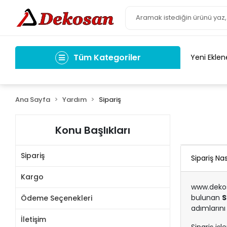
Tüm Kategoriler
Yeni Eklen
Ana Sayfa
Yardım
Sipariş
Konu Başlıkları
Sipariş
Sipariş Nası
Kargo
www.dekos
bulunan
S
Ödeme Seçenekleri
adımlarını
İletişim