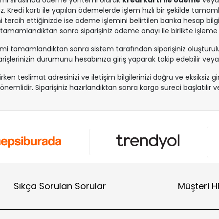
şlemi sırasında ödeme yöntemi olarak
kredi kartı ile ödeme
vey
niz. Kredi kartı ile yapılan ödemelerde işlem hızlı bir şekilde tama
 tercih ettiğinizde ise ödeme işlemini belirtilen banka hesap bi
 tamamlandıktan sonra siparişiniz ödeme onayı ile birlikte işleme a
lemi tamamlandıktan sonra sistem tarafından siparişiniz oluşturulur
iparişlerinizin durumunu hesabınıza giriş yaparak takip edebilir veya
irken teslimat adresinizi ve iletişim bilgilerinizi doğru ve eksiksiz g
nemlidir. Siparişiniz hazırlandıktan sonra kargo süreci başlatılır ve 
Sıkça Sorulan Sorular
Müşteri H