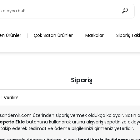
en Ürünler
Çok Satan Ürünler
Markalar
Sipariş Tak
Sipariş
l Verilir?
andemir.com üzerinden sipariş vermek oldukça kolaydır. Satın al
epete Ekle
butonunu kullanarak ürünü alışveriş sepetinize ekleyeb
 takip ederek teslimat ve ödeme bilgilerinizi girmeniz yeterlidir.