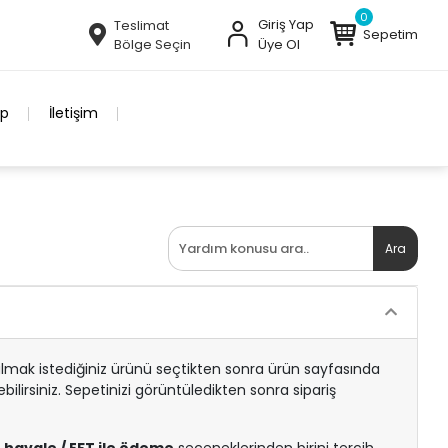
0
Giriş Yap
Teslimat
Sepetim
Bölge Seçin
Üye Ol
ip
İletişim
Ara
mak istediğiniz ürünü seçtikten sonra ürün sayfasında
ilirsiniz. Sepetinizi görüntüledikten sonra sipariş