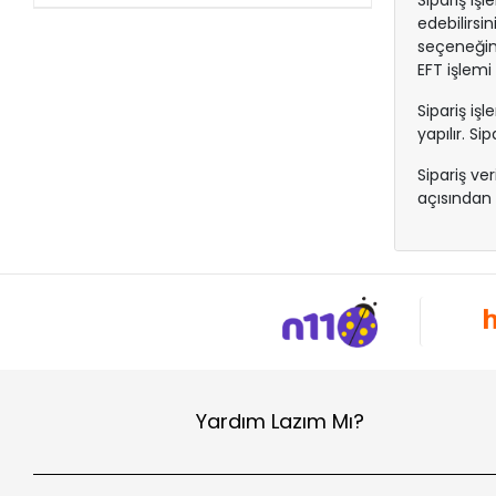
Sipariş i
edebilirsi
seçeneğini
EFT işlemi
Sipariş iş
yapılır. S
Sipariş ver
açısından ö
Yardım Lazım Mı?