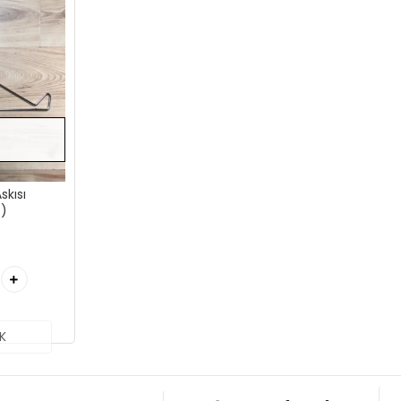
skısı
z)
K