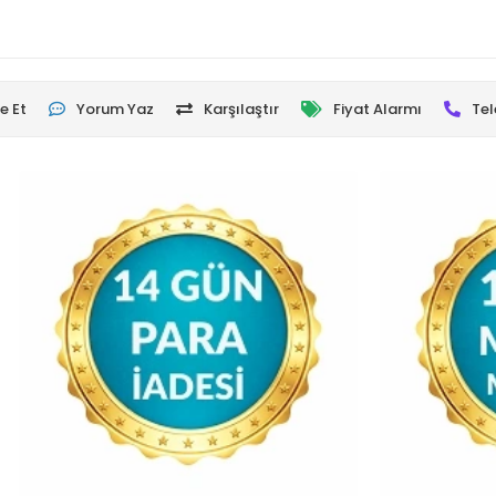
e Et
Yorum Yaz
Karşılaştır
Fiyat Alarmı
Tel