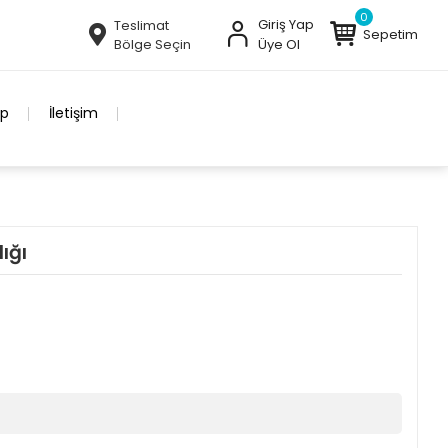
0
Giriş Yap
Teslimat
Sepetim
Bölge Seçin
Üye Ol
ip
İletişim
ığı