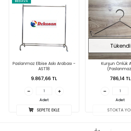
BEDAVA
Tükendi
Paslanmaz Elbise Askı Arabası -
Kurşun Önlük A
AST18
(Paslanma
9.867,66 TL
786,14 TL
Adet
Adet
SEPETE EKLE
STOKTA YO