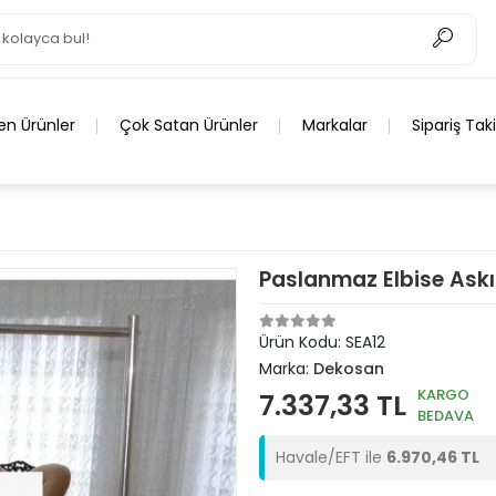
en Ürünler
Çok Satan Ürünler
Markalar
Sipariş Tak
Paslanmaz Elbise Askıl
Ürün Kodu:
SEA12
Marka:
Dekosan
KARGO
7.337,33 TL
BEDAVA
Havale/EFT ile
6.970,46 TL